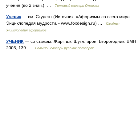
учения (во 2 знач.); …
Толковый словарь Ожегова
Ученик
— см. Студент (Источник: «Афоризмы со всего мира.
Энциклопедия мудрости.» www.foxdesign.ru) …
Сводная
энциклопедия афоризмов
УЧЕНИК
— со стажем. Жарг. шк. Шутл. ирон. Второгодник. ВМН
2003, 139 …
Большой словарь русских поговорок