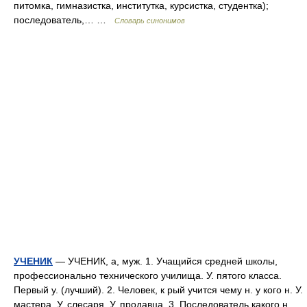
питомка, гимназистка, институтка, курсистка, студентка);
последователь,… …
Словарь синонимов
УЧЕНИК
— УЧЕНИК, а, муж. 1. Учащийся средней школы,
профессионально технического училища. У. пятого класса.
Первый у. (лучший). 2. Человек, к рый учится чему н. у кого н. У.
мастера. У. слесаря. У. продавца. 3. Последователь какого н.