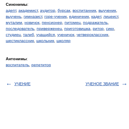
Синонимы
:
адепт
,
академист
,
аудитор
,
бурсак
,
воспитанник
,
выученик
,
выучень
,
гимназист
,
горе-ученик
,
единичник
,
кадет
,
лицеист
,
муталим
,
новичок
,
пенсионер
,
питомец
,
подражатель
,
последователь
,
приверженец
,
приготовишка
,
ритор
,
сикх
,
студиец
,
талиб
,
учащийся
,
ученичок
,
четвероклассник
,
шестиклассник
,
школьник
,
школяр
Антонимы
:
воспитатель
,
репетитор
УЧЕНИЕ
УЧЕНОЕ ЗВАНИЕ