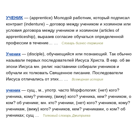
УЧЕНИК
— (apprentice) Молодой работник, который подписал
контракт (indenture) – договор между учеником и хозяином или
условия договора между учеником и хозяином (articles of
apprenticeship), выразив согласие обучаться определенной
профессии в течение… …
Словарь бизнес-терминов
Ученик
— (disciple), обучающийся или познающий. Так обычно
называли первых последователей Иисуса Христа. В евр. об ве
эпохи Иисуса мн. религ. наставники собирали учеников и
обучали их толковать Священное писание. Последователи
Иисуса отличались от этих… …
Всемирная история
ученик
— сущ., м., употр. часто Морфология: (нет) кого?
ученика, кому? ученику, (вижу) кого? ученика, кем? учеником, о
ком? об ученике; мн. кто? ученики, (нет) кого? учеников, кому?
ученикам, (вижу) кого? учеников, кем? учениками, о ком? об
учениках; сущ …
Толковый словарь Дмитриева